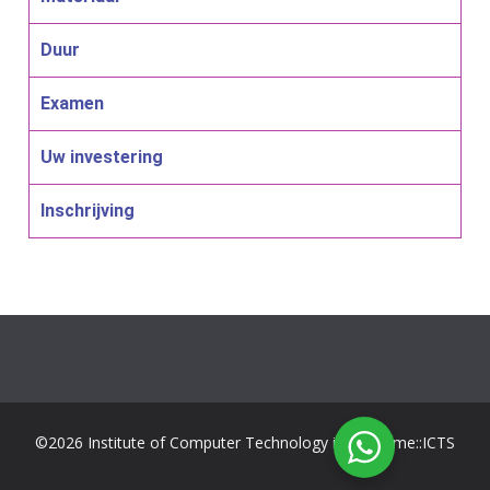
Duur
Examen
Uw investering
Inschrijving
©2026 Institute of Computer Technology in Suriname::ICTS